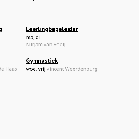
g
Leerlingbegeleider
ma, di
Mirjam van Rooij
Gymnastiek
de Haas
woe, vrij
Vincent Weerdenburg