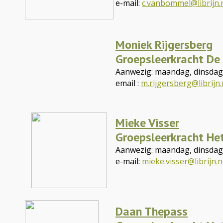
e-mail:
c.vanbommel@librijn.
Moniek Rijgersberg
Groepsleerkracht De
Aanwezig: maandag, dinsdag,
email :
m.rijgersberg@librijn.
Mieke Visser
Groepsleerkracht Het
Aanwezig: maandag, dinsda
e-mail:
mieke.visser@librijn.n
Daan Thepass