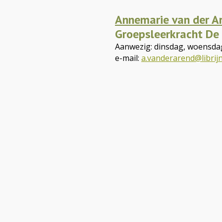
Annemarie van der A
Groepsleerkracht De
Aanwezig: dinsdag, woensda
e-mail:
a.vanderarend@librijn