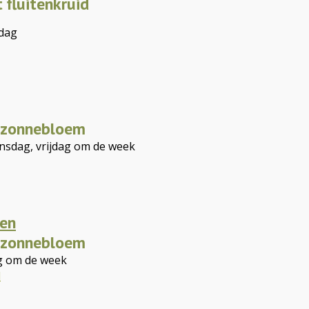
 fluitenkruid
jdag
 zonnebloem
sdag, vrijdag om de week
ten
 zonnebloem
ag om de week
l