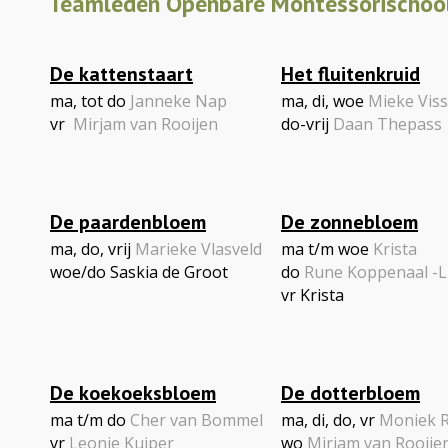
Teamleden Openbare Montessorischool
De kattenstaart
Het fluitenkruid
ma, tot do
Janneke Nap
ma, di, woe
Mieke Viss
vr
Mirjam van Rooijen
do-vrij
Daan Thepass
De paardenbloem
De zonnebloem
ma, do, vrij
Marieke Vlasveld
ma t/m woe
Krista
woe/do Saskia de Groot
do
Rune Koppenaal -L
vr Krista
De koekoeksbloem
De dotterbloem
ma t/m do
Cher van Bommel
ma, di, do, vr
Moniek R
vr
Leonie Kuiper
wo
Mirjam van Rooije