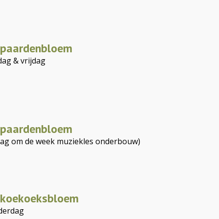
e paardenbloem
ag & vrijdag
e paardenbloem
ag om de week muziekles onderbouw)
e koekoeksbloem
derdag