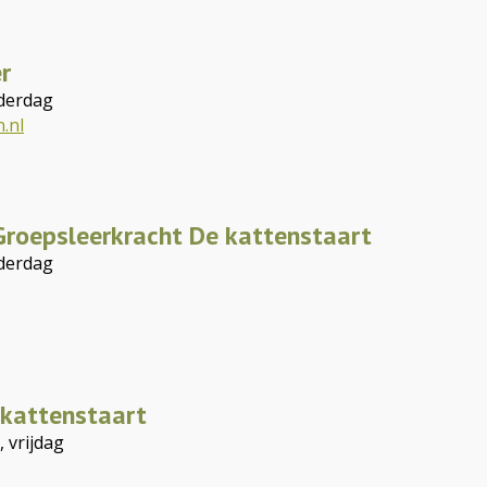
er
derdag
.nl
Groepsleerkracht De kattenstaart
derdag
 kattenstaart
 vrijdag