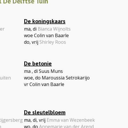
 De Delftse Tuin
De koningskaars
er
ma, di
Bianca Wijnolts
woe Colin van Baarle
do, vrij
Shirley Roos
De betonie
ma , di Suus Muns
uiten
woe, do Maroussia Setrokarijo
vr Colin van Baarle
De sleutelbloem
ijgersberg
ma, di, vrij
Emma van Wezenbeek
n
wo, do
Annemarie van der Arend