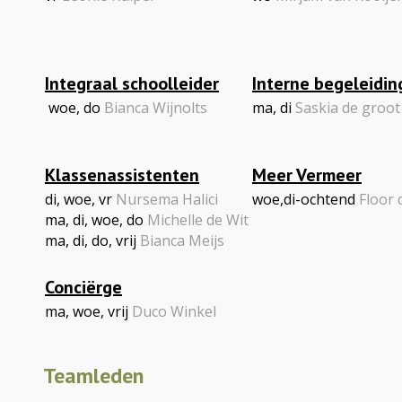
Integraal schoolleider
Interne begeleidin
woe, do
Bianca Wijnolts
ma, di
Saskia de groot
Klassenassistenten
Meer Vermeer
di, woe, vr
Nursema Halici
woe,di-ochtend
Floor 
ma, di, woe, do
Michelle de Wit
ma, di, do, vrij
Bianca Meijs
Conciërge
ma, woe, vrij
Duco Winkel
Teamleden