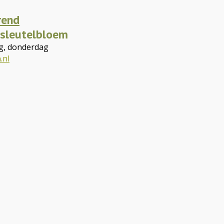
rend
 sleutelbloem
g, donderdag
.nl