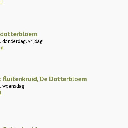
nl
 dotterbloem
 donderdag, vrijdag
nl
 fluitenkruid, De Dotterbloem
g, woensdag
l